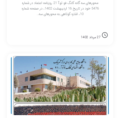
محورهای سه گانه کانگ فو توآ 21 روزنامه اعتماد در شماره
5476 خود در تاریخ 16 اردیبهشت 1402، در صفحه شماره
10، اشاره کوتاهی به محورهای سه…
27 مرداد 1402