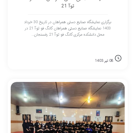
توآ 21
برگزاری نمایشگاه صنایع دستی همراهان در تاریخ 30 خرداد
1403 نمایشگاه صنایع دستی همراهان کانگ فو توآ 21 در
محل دانشکده مرکزی کانگ فو توآ 21 رفسنجان…
08 تیر 1403