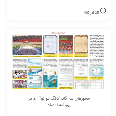
25 آذر 1402
محورهای سه گانه کانگ فو توآ 21 در
روزنامه اعتماد