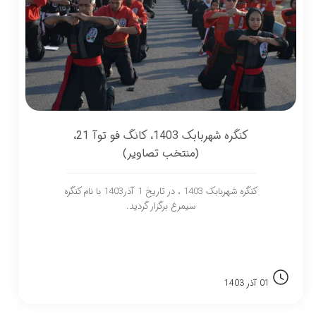
کنگره شهربابک 1403، کانگ فو توآ 21،
(منتخب تصاویر)
کنگره شهربابک 1403 ، در تاریخ 1 آذر1403 با نام کنگره
سیمرغ برگزار گردید.
01 آذر 1403